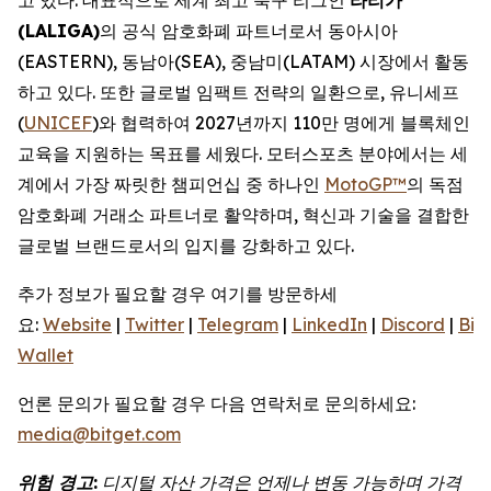
(LALIGA)
의 공식 암호화폐 파트너로서 동아시아
(EASTERN), 동남아(SEA), 중남미(LATAM) 시장에서 활동
하고 있다. 또한 글로벌 임팩트 전략의 일환으로, 유니세프
(
UNICEF
)와 협력하여 2027년까지 110만 명에게 블록체인
교육을 지원하는 목표를 세웠다. 모터스포츠 분야에서는 세
계에서 가장 짜릿한 챔피언십 중 하나인
MotoGP™
의 독점
암호화폐 거래소 파트너로 활약하며, 혁신과 기술을 결합한
글로벌 브랜드로서의 입지를 강화하고 있다.
추가 정보가 필요할 경우 여기를 방문하세
요:
Website
|
Twitter
|
Telegram
|
LinkedIn
|
Discord
|
Bit
Wallet
언론 문의가 필요할 경우 다음 연락처로 문의하세요:
media@bitget.com
위험
경고
:
디지털
자산
가격은
언제나
변동
가능하며
가격