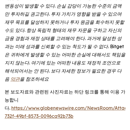
변동성이
발생할
수
있다
.
손실
감당이
가능한
수준의
금액
만
투자하길
권고한다
.
투자
가치가
영향을
받을
수
있으며
재무
목표를
달성하지
못하거나
투자
원금을
회수하지
못할
수도
있다
.
항상
독립적
형태의
재무
자문을
구하고
자신의
금융
경험과
재정
상태를
고려해야
한다
.
과거에
달성한
성
과는
미래
성과를
신뢰할
수
있는
척도가
될
수
없다
. Bitget
은
귀하에게
발생할
수
있는
어떠한
손실에
대해서도
책임을
지지
않는다
.
여기에
있는
어떠한
내용도
재정적
조언으로
해석되어서는
안
된다
.
보다
자세한
정보가
필요한
경우
다
음
약관
을
참조하세요
본 보도자료와 관련된 사진자료는 하단 링크를 통해 이용 가
능합니
다.
https://www.globenewswire.com/NewsRoom/Attac
732f-49bf-8573-0096ca92b73b