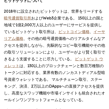
ビットゲットについて
2018年に設立されたビットゲットは、世界をリードする
暗号通貨取引所
およびWeb3企業である。 150以上の国と
地域で1億2,000万人以上のユーザーにサービスを提供し
ているビットゲット取引所は、
ビットコイン価格
、
イーサ
リアム価格
、その他の暗号通貨価格へのリアルタイムなア
クセスを提供しながら、先駆的なコピー取引機能やその他
の取引ソリューションにより、ユーザーがより賢く取引で
きるよう支援することに尽力している。
ビットゲット ウ
ォレット
は、130以上のブロックチェーンと数百万種類の
トークンに対応する、業界有数のノンカストディアル型暗
号資産ウォレットである。 マルチチェーン取引、ステー
キング、決済、2万以上のDAppsへの直接アクセスを提供
し、高度なスワップ機能や市場インサイトも統合されたオ
ールインワンプラットフォームとなっている。