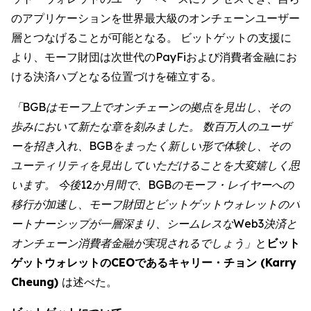
のアプリケーションを世界最大級のオンチェーンユーザー
層とつなげることが可能となる。 ビットゲットの支援に
より、モーフ財団は次世代のPayFiおよび消費者金融にお
ける決済ハブとなる位置づけを確立する。
「BGBはモーフ上でオンチェーンの拠点を見出し、その
歩みにおいて新たな章を刻みました。 数百万人のユーザ
ーを招き入れ、BGBをまったく新しい形で体験し、その
ユーティリティを見出していただけることを大変嬉しく思
います。 今後12か月間で、BGBのモーフ・レイヤーへの
移行が加速し、モーフ財団とビットゲットウォレットのパ
ートナーシップが一層深まり、シームレスなWeb3決済と
オンチェーン消費者金融が実現されるでしょう」
と
ビット
ゲットウォレットのCEOであるキャリー・チョン (Karry
Cheung)
は述べた。