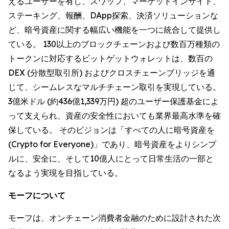
えるユーザーを有し、スワップ、マーケットインサイト、
ステーキング、報酬、DApp探索、決済ソリューションな
ど、暗号資産に関する幅広い機能を一つに統合して提供し
ている。 130以上のブロックチェーンおよび数百万種類の
トークンに対応するビットゲットウォレットは、数百の
DEX (分散型取引所) およびクロスチェーンブリッジを通
じて、シームレスなマルチチェーン取引を実現している。
3億米ドル (約436億1,339万円) 超のユーザー保護基金によ
って支えられ、資産の安全性においても業界最高水準を確
保している。 そのビジョンは「すべての人に暗号資産を
(Crypto for Everyone)」であり、暗号資産をよりシンプ
ルに、安全に、そして10億人にとって日常生活の一部と
なるよう実現を目指している。
モーフについて
モーフは、オンチェーン消費者金融のために設計された次