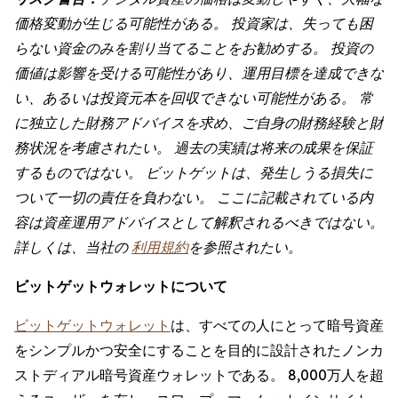
価格変動が生じる可能性がある。 投資家は、失っても困
らない資金のみを割り当てることをお勧めする。 投資の
価値は影響を受ける可能性があり、運用目標を達成できな
い、あるいは投資元本を回収できない可能性がある。 常
に独立した財務アドバイスを求め、ご自身の財務経験と財
務状況を考慮されたい。 過去の実績は将来の成果を保証
するものではない。 ビットゲットは、発生しうる損失に
ついて一切の責任を負わない。 ここに記載されている内
容は資産運用アドバイスとして解釈されるべきではない。
詳しくは、当社の
利用規約
を参照されたい。
ビットゲットウォレットについて
ビットゲットウォレット
は、すべての人にとって暗号資産
をシンプルかつ安全にすることを目的に設計されたノンカ
ストディアル暗号資産ウォレットである。 8,000万人を超