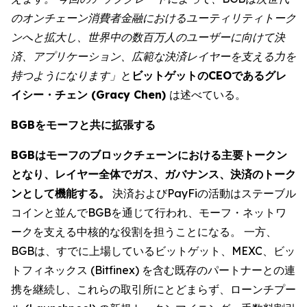
のオンチェーン消費者金融におけるユーティリティトーク
ンへと拡大し、世界中の数百万人のユーザーに向けて決
済、アプリケーション、広範な決済レイヤーを支える力を
持つようになります」
と
ビットゲットのCEOであるグレ
イシー・チェン (Gracy Chen)
は述べている。
BGBをモーフと共に拡張する
BGBはモーフのブロックチェーンにおける主要トークン
となり、レイヤー全体でガス、ガバナンス、決済のトーク
ンとして機能する。
決済およびPayFiの活動はステーブル
コインと並んでBGBを通じて行われ、モーフ・ネットワ
ークを支える中核的な役割を担うことになる。 一方、
BGBは、すでに上場しているビットゲット、MEXC、ビッ
トフィネックス (Bitfinex) を含む既存のパートナーとの連
携を継続し、これらの取引所にとどまらず、ローンチプー