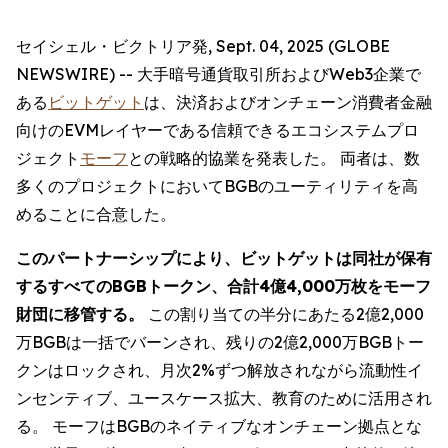
セイシェル・ビクトリア発, Sept. 04, 2025 (GLOBE
NEWSWIRE) -- 大手暗号通貨取引所およびWeb3企業で
ある
ビットゲット
は、決済およびオンチェーン消費者金融
向けのEVMレイヤーである信頼できるエコシステムプロ
ジェクト
モーフ
との戦略的協業を発表した。 両者は、数
多くのプロジェクトにおいてBGBのユーティリティを高
めることに合意した。
このパートナーシップにより、ビットゲットは同社が保有
するすべてのBGBトークン、合計4億4,000万枚をモーフ
財団に移管する。
この割り当ての半分にあたる2億2,000
万BGBは一括でバーンされ、残りの2億2,000万BGBトー
クンはロックされ、月次2%ずつ解放されながら流動性イ
ンセンティブ、ユースケース拡大、教育のために活用され
る。 モーフはBGBのネイティブなオンチェーン拠点とな