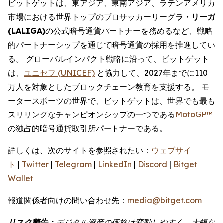
ビットゲットは、東アジア、東南アジア、ラテンアメリカ
市場における世界トップのプロサッカーリーグ
ラ・リーガ
(LALIGA)
の公式暗号通貨パートナーを務めるなど、戦略
的パートナーシップを通じて暗号通貨の採用を推進してい
る。 グローバルインパクト戦略に沿って、ビットゲット
は、
ユニセフ (UNICEF)
と協力して、2027年までに110
万人を対象としたブロックチェーン教育を支援する。 モ
ータースポーツの世界で、ビットゲットは、世界でも最も
スリリングなチャンピオンシップの一つである
MotoGP™
の独占的暗号通貨取引所パートナーである。
詳しくは、次のサイトを参照されたい：
ウェブサイ
ト
|
Twitter
|
Telegram
|
LinkedIn
|
Discord
|
Bitget
Wallet
報道関係者向けの問い合わせ先：
media@bitget.com
リスク警告：
デジタル資産の価格は変動しやすく、大幅な