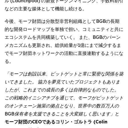
ル (Launchpool) の新規トークンマイニング、手数料割引
などの主要な媒体として機能し続ける。
今後、モーフ財団は分散型非営利組織としてBGBの長期
的な開発ロードマップを単独で担い、コミュニティと共に
エコシステムを共同構築していく。 また、BGBのバーン
メカニズムも更新され、総供給量が1億にまで減少するま
でモーフ財団ネットワークの活動に直接連動するようにな
る。
「モーフは創設以来、ビットゲットと常に緊密な関係を築
いてきました。 協力を夢見ていたプロジェクトもありま
したが、これまでの成長の多くは自律的なものでした。
この戦略的イニシアチブを通じて、モーフがビットゲット
のオンチェーン施策の拠点となり、世界中の数百万人の
BGB保有者を支援できることを大変嬉しく思います」
と
モーフ財団のCEOであるコリン・ゴルトラ (Colin